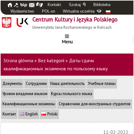
Kontakt
Szukaj
Biblioteka
Wydawnictwo
POL-on
Wirtualna uczelnia
Centrum Kultury i Języka Polskiego
Uniwersytetu Jana Kochanowskiego w Kielcach
Menu
Strona główna
»
Bez kategorii
»
Даты сдачи
квалификационных экзаменов по польскому языку
Документы
Сотрудники
Наша деятельность
Учебные планы
Уровни владения языком
Курсы польского языка
Квалификационные экзамены
Справочник для иностранных студентов
Контакт
English
Polski
11-02-2022