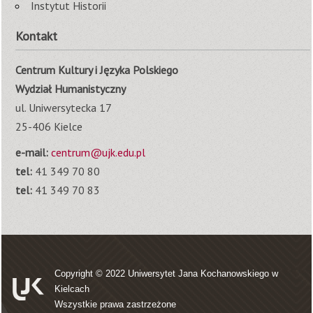
Instytut Historii
Kontakt
Centrum Kultury i Języka Polskiego
Wydział Humanistyczny
ul. Uniwersytecka 17
25-406 Kielce
e-mail:
centrum@ujk.edu.pl
tel:
41 349 70 80
tel:
41 349 70 83
Copyright © 2022
Uniwersytet Jana Kochanowskiego w
Kielcach
Wszystkie prawa zastrzeżone