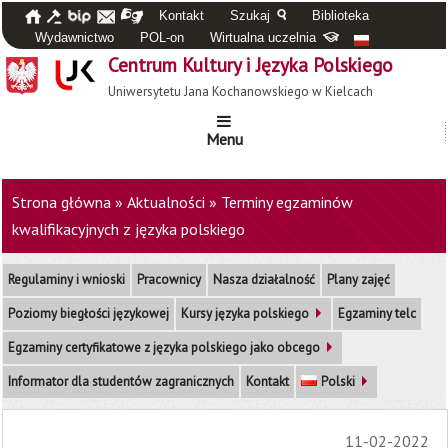
Kontakt
Szukaj
Biblioteka
Wydawnictwo
POL-on
Wirtualna uczelnia
Centrum Kultury i Języka Polskiego
Uniwersytetu Jana Kochanowskiego w Kielcach
Menu
Strona główna
»
Aktualności
»
Terminy egzaminów
kwalifikacyjnych z języka polskiego
Regulaminy i wnioski
Pracownicy
Nasza działalność
Plany zajęć
Poziomy biegłości językowej
Kursy języka polskiego
Egzaminy telc
Egzaminy certyfikatowe z języka polskiego jako obcego
Informator dla studentów zagranicznych
Kontakt
Polski
11-02-2022