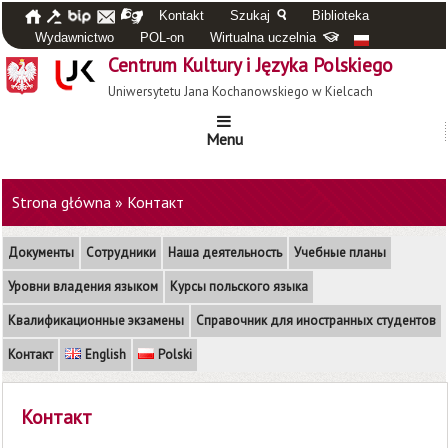
Kontakt
Szukaj
Biblioteka
Wydawnictwo
POL-on
Wirtualna uczelnia
Centrum Kultury i Języka Polskiego
Uniwersytetu Jana Kochanowskiego w Kielcach
Menu
Strona główna
»
Контакт
Документы
Сотрудники
Наша деятельность
Учебные планы
Уровни владения языком
Курсы польского языка
Квалификационные экзамены
Справочник для иностранных студентов
Контакт
English
Polski
Контакт