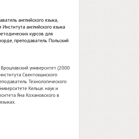
аватель английского языка,
 Института английского языка
етодических курсов для
сфорде, преподаватель Польский
, Вроцлавский университет (2000
е-института Свентокшиского
реподаватель Технологического
Университете Кельце. наук и
рситета Яна Кохановского в
языках.