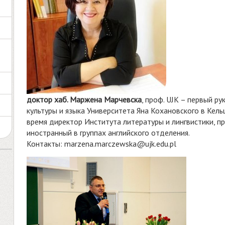
доктор хаб. Маржена Марчевска
, проф. UJK – первый р
культуры и языка Университета Яна Кохановского в Кель
время директор Института литературы и лингвистики, пр
иностранный в группах английского отделения.
Контакты:
marzena.marczewska@ujk.edu.pl