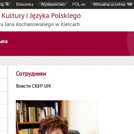
aj
Biblioteka
Wydawnictwo
POL-on
Wirtualna uczelnia
Kultury i Języka Polskiego
tu Jana Kochanowskiego w Kielcach
ыка
Сотрудники
Власти CKiJP UJK