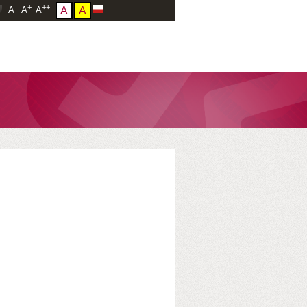
+
++
A
A
A
A
A