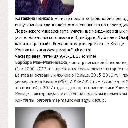
Катажина Пенкала
, магистр польской филологии, препод
выпускница последипломного специалиста по переводам
Лодзинского университета, участница международных м
учителей английского языка в Эдинбурге, Дублине и Ок
как иностранный в Ягеллонском университете в Кельце.
Контакты:
katarzyna.pekala@ujk.edu.pl
Часы приема: пятница 9.45-11.15 (online)
Барбара Май-Малиновска
, магистр немецкой филологии
г.); в 2000-2012 гг. – преподаватель и экзаменатор Гет
центра иностранных языков в Кельце, 2013-2016 гг. – п
университета Кельце (PŚk), 2016-2012 гг. – ассистент в 
технологий, с 2017 года – докторант лингвистики Униве
Кельце – автор научных статей на польском и немецком 
Контакты:
barbara.maj-malinowska@ujk.edu.pl