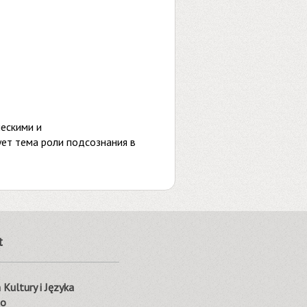
ческими и
ует тема роли подсознания в
t
Kultury i Języka
go