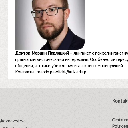
Доктор Марцин Павлицкий
– лингвист с психолингвисти
прагмалингвистическими интересами. Особенно интерес
общении, а также убеждения и языковых манипуляций.
Контакты:
marcin.pawlicki@ujk.edu.pl
Kontak
Centrum 
ęzykoznawstwa
Polskie