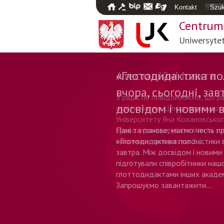
Kontakt
Szuk
Centrum 
Uniwersyte
«Глотодидактика по
вчора, сьогодні, зав
досвідом і новими 
Пані та панове, маємо честь 
«Глотодидактика полоністики в
завтра. Між досвідом і новими 
підготували співробітники наш
глоттодидактами інших академ
Запрошуємо завантажити…