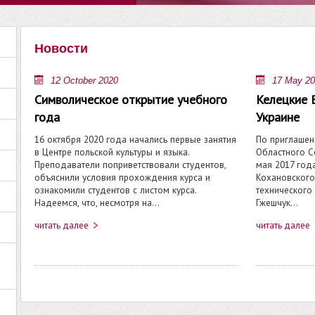
Новости
12 October 2020
17 May 2
Cимволическое открытие учебного
Келецкие 
года
Украине
16 октября 2020 года начались первые занятия
По приглашен
в Центре польской культуры и языка.
Областного С
Преподаватели поприветствовали студентов,
мая 2017 год
объяснили условия прохождения курса и
Кохановского
ознакомили студентов с листом курса.
технического 
Надеемся, что, несмотря на…
Гжешчук…
читать далее
читать далее