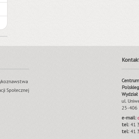
Kontak
Centrum 
ęzykoznawstwa
Polskie
cji Społecznej
Wydział
ul. Uniw
25-406 
e-mail:
tel:
41 3
tel:
41 3