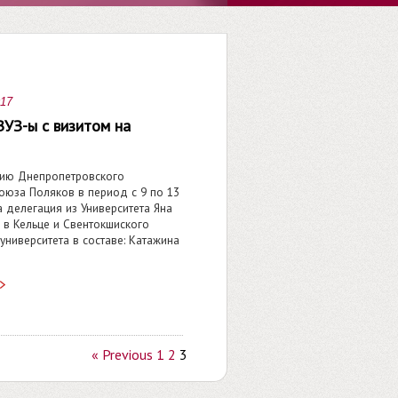
017
ВУЗ-ы с визитом на
ию Днепропетровского
оюза Поляков в период с 9 по 13
а делегация из Университета Яна
 в Кельце и Свентокшиского
университета в составе: Катажина
« Previous
1
2
3