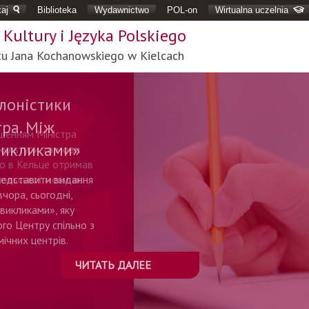
aj
Biblioteka
Wydawnictwo
POL-on
Wirtualna uczelnia
Kultury i Języka Polskiego
tu Jana Kochanowskiego w Kielcach
лоністики
тра. Між
викликами»
представити видання
чора, сьогодні,
викликами», яку
ого Центру спільно з
ічних центрів.
ЧИТАТЬ ДАЛЕЕ