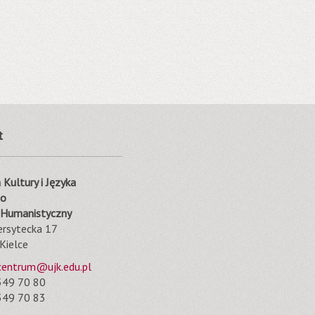
t
Kultury i Języka
go
 Humanistyczny
ersytecka 17
Kielce
centrum@ujk.edu.pl
49 70 80
49 70 83