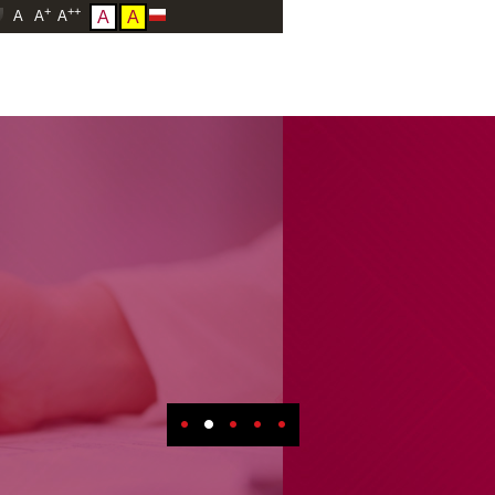
+
++
A
A
A
A
A