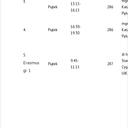
mgr
3.
13.15-
Piątek
286
Kat
16.15
Pęk
mgr
16.30-
4.
Piątek
286
Kat
19.30
Pęk
5.
dr h
9.45-
Sta
Erasmus
Piątek
287
11.15
Cyga
gr. 1
UJK