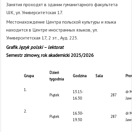
Занятия проходят в здании гуманитарного факультета
UJK, ул. Университетская 17.
Местонахождение Центра польской культуры и языка
находится в Центре иностранных языков, ул.
Университетская 17, 2 эт., Ауд. 225.
Grafik
Język polski – lektorat
Semestr zimowy, rok akademicki 2025/2026
Dzień
Grupa
Godzina
Sala
Pro
tygodnia
1.
13.15-
dr 
Piątek
287
16.30
Jaw
2.
16.30-
dr 
Piątek
287
19.30
Jaw