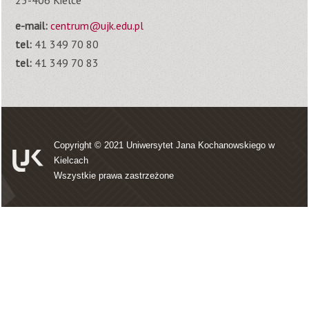
e-mail:
centrum@ujk.edu.pl
tel:
41 349 70 80
tel:
41 349 70 83
Copyright © 2021
Uniwersytet Jana Kochanowskiego w
Kielcach
Wszystkie prawa zastrzeżone