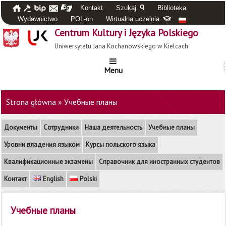
Kontakt
Szukaj
Biblioteka
Wydawnictwo
POL-on
Wirtualna uczelnia
Centrum Kultury i Języka Polskiego
Uniwersytetu Jana Kochanowskiego w Kielcach
Menu
Strona główna
»
Учебные планы
Документы
Сотрудники
Наша деятельность
Учебные планы
Уровни владения языком
Курсы польского языка
Квалификационные экзамены
Справочник для иностранных студентов
Контакт
English
Polski
Учебные планы