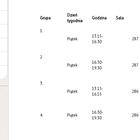
Dzień
Grupa
Godzina
Sala
tygodnia
1.
13.15-
Piątek
287
16.30
2.
16.30-
Piątek
287
19.30
3.
13.15-
Piątek
286
16.15
16.30-
4.
Piątek
286
19.30