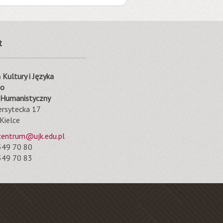
t
Kultury i Języka
go
 Humanistyczny
ersytecka 17
Kielce
centrum@ujk.edu.pl
49 70 80
49 70 83