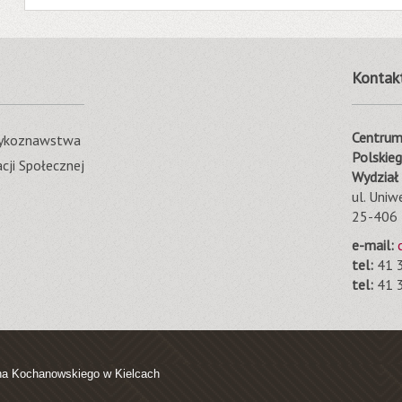
Kontak
Centrum 
ęzykoznawstwa
Polskie
cji Społecznej
Wydział
ul. Uniw
25-406 
e-mail:
tel:
41 3
tel:
41 3
na Kochanowskiego w Kielcach