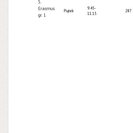
5.
Erasmus
9.45-
Piątek
287
11.15
gr. 1