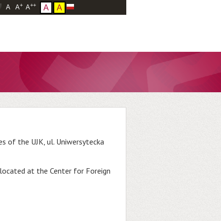
+
++
A
A
A
A
A
es of the UJK, ul. Uniwersytecka
located at the Center for Foreign