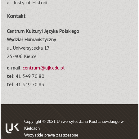
Instytut Historii
Kontakt
Centrum Kultury i Języka Polskiego
Wydział Humanistyczny
ul. Uniwersytecka 17
25-406 Kielce
e-mail:
centrum@ujk.edu.pl
tel:
41 349 70 80
tel:
41 349 70 83
Copyright © 2021
Uniwersytet Jana Kochanowskiego w
Kielcach
Wszystkie prawa zastrzeżone