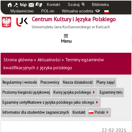
Kontakt
Szukaj
Biblioteka
Wydawnictwo
POL-on
Wirtualna uczelnia
Centrum Kultury i Języka Polskiego
Uniwersytetu Jana Kochanowskiego w Kielcach
Menu
Strona główna
»
Aktualności
»
Terminy egzaminów
kwalifikacyjnych z języka polskiego
Regulaminy i wnioski
Pracownicy
Nasza działalność
Plany zajęć
Poziomy biegłości językowej
Kursy języka polskiego
Egzaminy telc
Egzaminy certyfikatowe z języka polskiego jako obcego
Informator dla studentów zagranicznych
Kontakt
Polski
22-02-2021