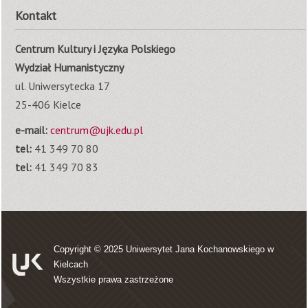
Kontakt
Centrum Kultury i Języka Polskiego
Wydział Humanistyczny
ul. Uniwersytecka 17
25-406 Kielce
e-mail:
centrum@ujk.edu.pl
tel:
41 349 70 80
tel:
41 349 70 83
Copyright © 2025
Uniwersytet Jana Kochanowskiego w
Kielcach
Wszystkie prawa zastrzeżone