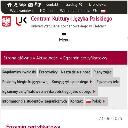
Kontakt
Szukaj
Biblioteka
Wydawnictwo
POL-on
Wirtualna uczelnia
Centrum Kultury i Języka Polskiego
Uniwersytetu Jana Kochanowskiego w Kielcach
Menu
Strona główna
»
Aktualności
»
Egzamin certyfikatowy
Regulaminy i wnioski
Pracownicy
Nasza działalność
Plany zajęć
Poziomy biegłości językowej
Kursy języka polskiego
Egzaminy telc
Egzaminy certyfikatowe z języka polskiego jako obcego
Informator dla studentów zagranicznych
Kontakt
Polski
23-06-2025
Egzamin certyfikatowy