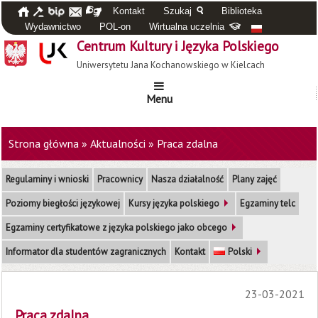
Kontakt
Szukaj
Biblioteka
Wydawnictwo
POL-on
Wirtualna uczelnia
Centrum Kultury i Języka Polskiego
Uniwersytetu Jana Kochanowskiego w Kielcach
Menu
Strona główna
»
Aktualności
»
Praca zdalna
Regulaminy i wnioski
Pracownicy
Nasza działalność
Plany zajęć
Poziomy biegłości językowej
Kursy języka polskiego
Egzaminy telc
Egzaminy certyfikatowe z języka polskiego jako obcego
Informator dla studentów zagranicznych
Kontakt
Polski
23-03-2021
Praca zdalna