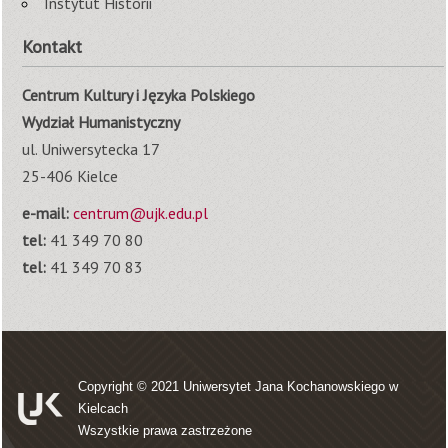
Instytut Historii
Kontakt
Centrum Kultury i Języka Polskiego
Wydział Humanistyczny
ul. Uniwersytecka 17
25-406 Kielce
e-mail:
centrum@ujk.edu.pl
tel:
41 349 70 80
tel:
41 349 70 83
Copyright © 2021
Uniwersytet Jana Kochanowskiego w
Kielcach
Wszystkie prawa zastrzeżone